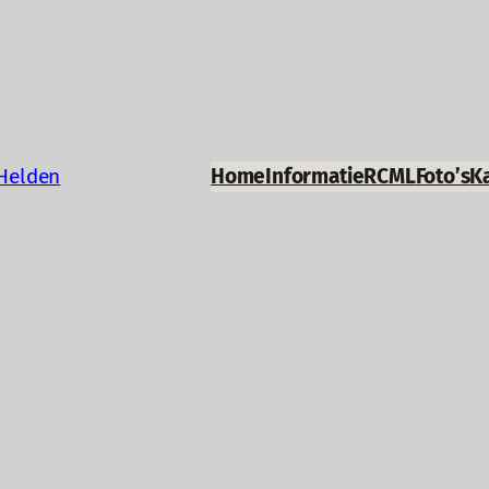
Helden
Home
Informatie
RCML
Foto’s
K