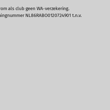
rom als club geen WA-verzekering.
keningnummer NL86RABO0120724901 t.n.v.